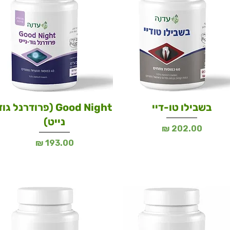
בשבילו טו-דיי
Good Night (פרודרנל גו
נייט)
מחיר
מחיר