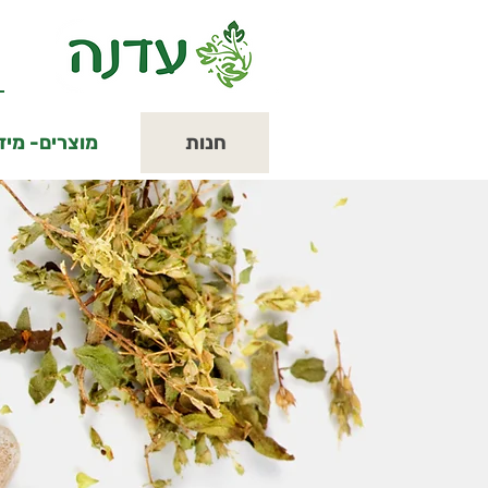
פתח
תפריט
חנות
מוצרים- מיד
במצב
נגיש
(התפריט
יפתח
בחלונית
פופ-אפ)