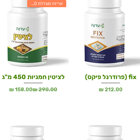
אריזה מוגדלת 90 כמוסות
fix (פרודרנל פיקס)
לציטין חמניות 450 מ"ג
מחיר
מחיר רגיל
מחיר מבצע