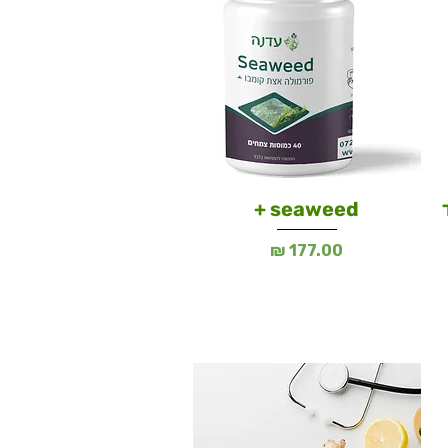
ד
seaweed +
מחיר