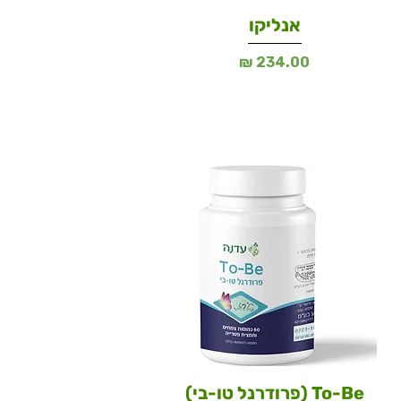
אנליקו
מחיר
To-Be (פרודרנל טו-בי)