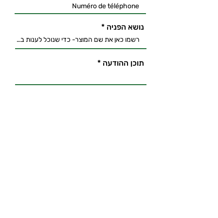
נושא הפניה
תוכן ההודעה
envoyer
02-5862777
רח' הרב וולנשטיין 63/9, ירושלים. ח.פ
512466590
לביטול עסקה
לתקנון האתר
להצהרת נגישות
*המידע מתוך מאגרי מידע המבוססים על
תרבויות עמים ורפואה אלטרנטיבית, ופעמים
רבות מגובה בניסויים מדעיים. המידע באתר אינו
מהווה המלצה או התוויה רפואית ו/או תחליף