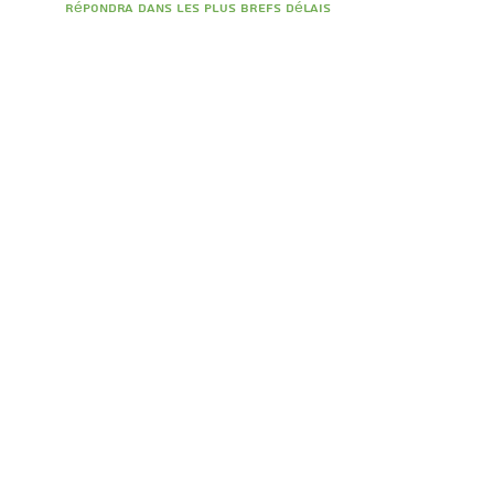
répondra dans les plus brefs délais
נושא הפניה
תוכן ההודעה
envoyer
02-5862777
512466590
רח' הרב וולנשטיין 63/9, ירושלים. ח.פ