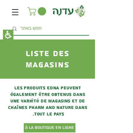
The
beginning
of
a
web
page,
click
to
move
to
Liste des
the
main
magasins
Content
Les produits Edna peuvent
également être obtenus dans
une variété de magasins et de
chaînes Pharm and Nature dans
tout le pays.
à la boutique en ligne