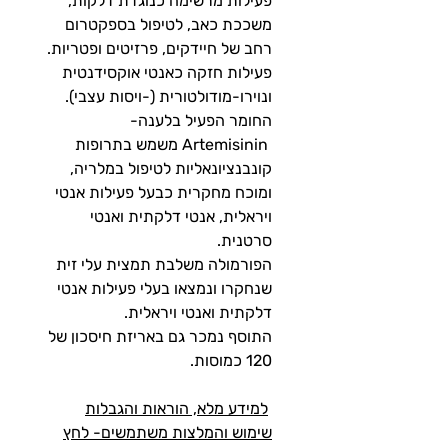
פעילות מרשימה כנוגדת דלקות,
משככת כאב, לטיפול בספקטרום
רחב של חיידקים, פרזיטים ופטריות.
פעילות חזקה כאנטי אוקסידנטית
ונוירו-מודולטורית (-ויסות עצבי).
החומר הפעיל בלענה-
Artemisinin משמש בתרופות
קונבנציונאליות לטיפול במלריה,
ומוכח מחקרית כבעל פעילות אנטי
ויראלית, אנטי דלקתית ואנטי
סרטנית.
הפורמולה משלבת תמצית עלי זית
שנחקרו ונמצאו בעלי פעילות אנטי
דלקתית ואנטי ויראלית.
התוסף נמכר גם באריזת חיסכון של
120 כמוסות.
למידע מלא, הוראות והגבלות
שימוש
והמלצות משתמשים- לחץ