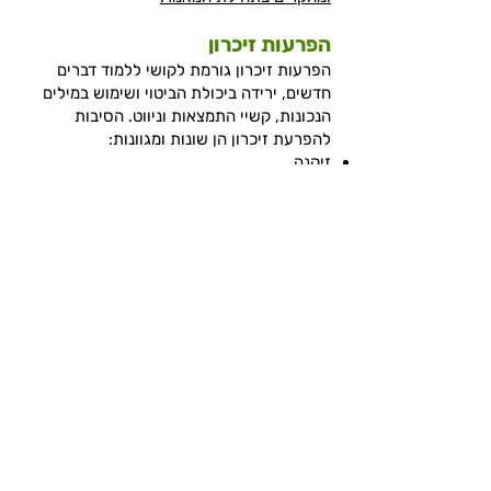
הפרעות זיכרון
הפרעות זיכרון גורמת לקושי ללמוד דברים
חדשים, ירידה ביכולת הביטוי ושימוש במילים
הנכונות, קשיי התמצאות וניווט. הסיבות
להפרעת זיכרון הן שונות ומגוונות:
זיקנה
מחלות כלי דם: סוכרת, יתר לחץ דם ושומנים
בדם, עודף משקל, שבץ, התקף לב וגידולים
נטילת תרופות מסוימות (בעיקר לדכאון, כדורי
שינה, כימותרפייה, סטרואידים, חוסמי בטא)
מחסור בויטמינים ומינרלים חיוניים כגון B1,
B12, חומצה פולית, ברזל, אבץ ועוד (שכיח
בעיקר בגיל המבוגר בשל קשיי העיכול
והספיגה או בתזונה מתועשת המלאה
בפחמימות ריקות).
לידה – איבוד זיכרון כתופעה שמופיעה אצל
נשים אחרי לידה.
חוסר פעילות בלוטת התריס.
חבלה בראש, פרכוסים, פוסט טראומה.
אלכוהוליזם הגורם לחסר בויטמין B1 וסמים.