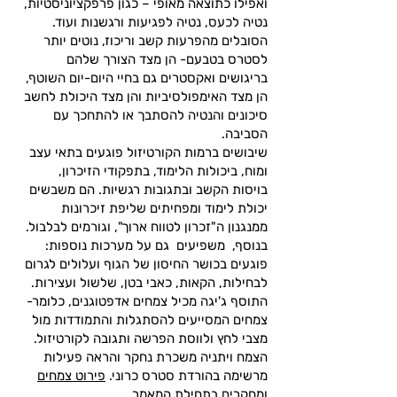
ואפילו כתוצאה מאופי – כגון פרפקציוניסטיות,
נטיה לכעס, נטיה לפגיעות ורגשנות ועוד.
הסובלים מהפרעות קשב וריכוז, נוטים יותר
לסטרס בטבעם- הן מצד הצורך שלהם
בריגושים ואקסטרים גם בחיי היום-יום השוטף,
הן מצד האימפולסיביות והן מצד היכולת לחשב
סיכונים והנטיה להסתבך או להתחכך עם
הסביבה.
שיבושים ברמות הקורטיזול פוגעים בתאי עצב
ומוח, ביכולות הלימוד, בתפקודי הזיכרון,
בויסות הקשב ובתגובות רגשיות. הם משבשים
יכולת לימוד ומפחיתים שליפת זיכרונות
ממנגנון ה"זכרון לטווח ארוך", וגורמים לבלבול.
בנוסף, משפיעים גם על מערכות נוספות:
פוגעים בכושר החיסון של הגוף ועלולים לגרום
לבחילות, הקאות, כאבי בטן, שלשול ועצירות.
התוסף ג'יגה מכיל צמחים אדפטוגנים, כלומר-
צמחים המסייעים להסתגלות והתמודדות מול
מצבי לחץ ולווסת הפרשה ותגובה לקורטיזול.
הצמח ויתניה משכרת נחקר והראה פעילות
מרשימה בהורדת סטרס כרוני.
פירוט צמחים
ומחקרים בתחילת המאמר.