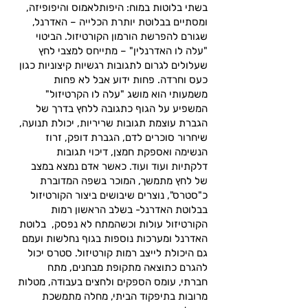
בשתי בלוטות במוח: היפותלאמוס והיפופיזה,
ומסתיים בבלוטת יותרת הכלייה – האדרנל,
שגורם להפרשת הורמון הקורטיזול. הביטוי
"עלה לו האדרנלין" – מתייחס למצבי לחץ
שעלולים לגרום לתגובות רגשיות קיצוניות כגון
כעס וחרדה. פחות ידוע אבל לא פחות
משמעותי הוא מושג "עלה לו הקרטיזול"
המשפיע על הגוף כתגובה ללחץ בדרך של
הגברת עוצמת תגובות שריריות, יכולת תנועה,
שיחרור סוכרים לדם, הגברת דופק, זרוז
הנשימה ואספקת חמצן, דיכוי תגובות
דלקתיות ועוד ועוד. כאשר אדם נמצא במצב
של לחץ מתמשך, המוכר בשפה המדוברת
כ"סטרס", נוצרים שיבושים ביצור הקורטיזול
בבלוטת האדרנל- בשלב הראשון רמות
הקורטיזול עולות וכשהמתח לא נפסק, בלוטת
האדרנל ומערכות נוספות בגוף נחלשות ועמם
גם היכולת לייצב רמות קורטיזול. סטרס יכול
להגרם כתוצאה מתקופת מבחנים, מתח
חברתי, עומס הספקים ולחצים ב
עבודה, מטלות
מרובות בתיפקוד הביתי, מחלה מתמשכת