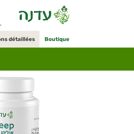
Open
ons détaillées
Boutique
menu
in
accessible
mode
(menu
will
open
in
pop-
up
panel)