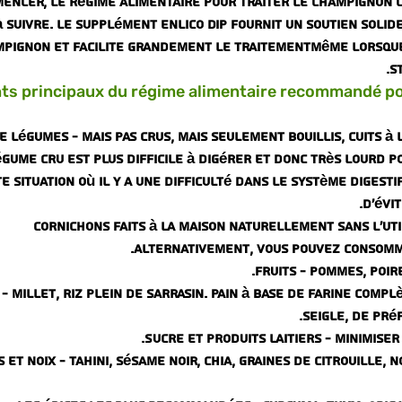
encer, le régime alimentaire pour traiter le champignon c
 à suivre. Le supplément Enlico Dip fournit un soutien soli
pignon et facilite grandement le traitement
Même lorsque
s
nts principaux du régime alimentaire recommandé p
 légumes - mais pas crus, mais seulement bouillis, cuits à 
égume cru est plus difficile à digérer et donc très lourd p
e situation où il y a une difficulté dans le système digest
d'évi
cornichons faits à la maison naturellement sans l'util
Alternativement, vous pouvez consomme
Fruits - pommes, poir
 - millet, riz plein de sarrasin. Pain à base de farine comp
seigle, de pré
Sucre et produits laitiers - minimiser
 et noix - tahini, sésame noir, chia, graines de citrouille, 