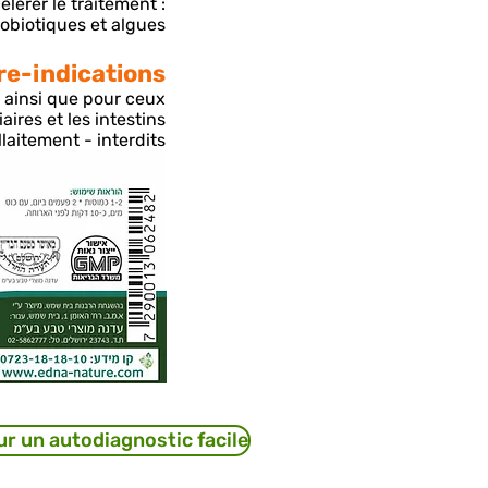
lérer le traitement :
obiotiques et algues.
re-indications-
e ainsi que pour ceux
ires et les intestins.
laitement - interdits.
r un autodiagnostic facile