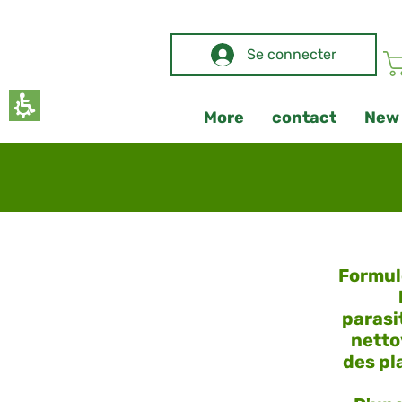
The
beginning
of
Se connecter
a
web
page,
click
More
contact
New
to
move
to
the
main
Content
Formul
parasit
netto
des pl