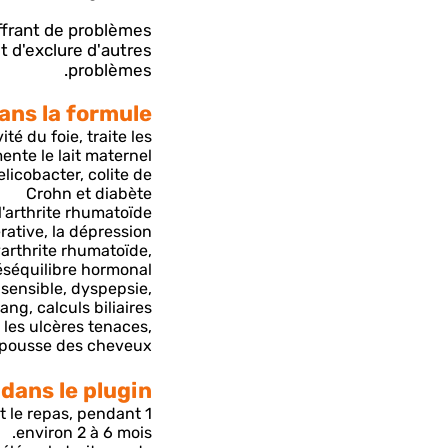
ffrant de problèmes
t d'exclure d'autres
problèmes.
ns la formule-
té du foie, traite les
ente le lait maternel.
elicobacter, colite de
Crohn et diabète
 l'arthrite rhumatoïde
ative, la dépression.
yarthrite rhumatoïde,
éséquilibre hormonal.
 sensible, dyspepsie,
ng, calculs biliaires.
r les ulcères tenaces,
la pousse des cheveux.
dans le plugin-
nt le repas, pendant
environ 2 à 6 mois.