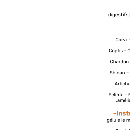
digestifs
Carvi 
Coptis - 
Chardon 
Shinan – 
Artich
Eclipta - 
amélio
Inst
1 gélule le