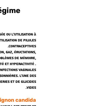
régime
e ou l'utilisation à
tilisation de pilules
contraceptives.
n, gaz, éructations,
oblèmes de mémoire,
é et hyperactivité .
infections vaginales
sonnières. L'une des
eries et de glucides
vides.
pignon candida