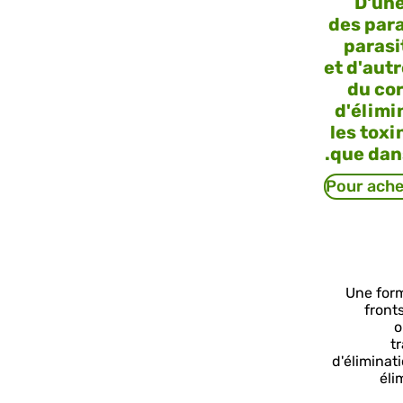
D'une
des para
parasi
et d'aut
du co
d'élimin
les toxi
que dans
Pour ache
Une form
front
o
t
d'éliminat
éli