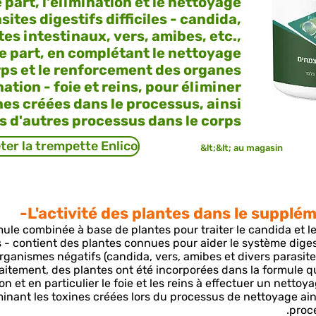
 part, l'élimination et le nettoyage
sites digestifs difficiles - candida,
tes intestinaux, vers, amibes, etc.,
re part, en complétant le nettoyage
rps et le renforcement des organes
ation - foie et reins, pour éliminer
nes créées dans le processus, ainsi
 d'autres processus dans le corps.
ter la trempette Enlico
&lt;&lt; au magasin
L'activité des plantes dans le supplém
ule combinée à base de plantes pour traiter le candida et l
s - contient des plantes connues pour aider le système diges
rganismes négatifs (candida, vers, amibes et divers parasite
raitement, des plantes ont été incorporées dans la formule q
ion et en particulier le foie et les reins à effectuer un nett
minant les toxines créées lors du processus de nettoyage ai
proce