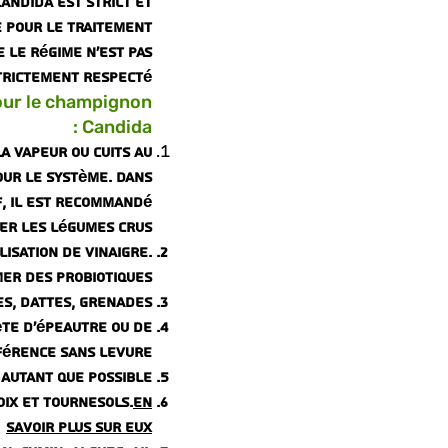
andida est strict et
de pour le traitement
 le régime n'est pas
trictement respecté.
our le champignon
Candida :
la vapeur ou cuits au
our le système. Dans
if, il est recommandé
ter les légumes crus.
isation de vinaigre.
r des probiotiques.
es, dattes, grenades.
lète d'épeautre ou de
férence sans levure.
 autant que possible.
noix et tournesols.
En
savoir plus sur eux