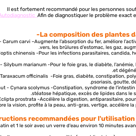
Il est fortement recommandé pour les personnes sou
Autodiagnostic
Afin de diagnostiquer le problème exact e
La composition des plantes da
- Carum carvi –
Augmente l'absorption du fer, améliore l'activi
vers, les brûlures d'estomac, les gaz, augm
Coptis chinensis -
Pour les infections parasitaires, candida, h
- Silybum marianum -
Pour le foie gras, le diabète, l'anémie,
et dégénér
Taraxacum officinalis -
Foie gras, diabète, constipation, pol
psoriasis, goutte, d
aut - Cynara scolymus -
Constipation, syndrome de l'intestin
stéatose hépatique, excès de lipides dans le sa
Eclipta prostrata -
Accélère la digestion, antiparasitaire, pou
re la vision, profite à la peau, anti-gras, vertige, accélère 
ructions recommandées pour l'utilisation 
 matin et 1 le soir avec un verre d'eau environ 10 minutes ava