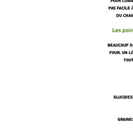
Pour comm
pas facile
du cham
Les poi
Beaucoup de
four. Un l
tout
Glucides
Graines