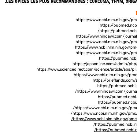
Les épices les plus recommandées : curcuma, thym, origan
https://pubmed.ncbi
hindawi.com/journ
https://www.ncbi.nlm.nih.gov/p
https://www.ncbi.nlm.nih.gov/p
https://p
ubmed.ncbi
https://japsonline.com/admin/ph
https://www.sciencedirect.com/science/article/abs/
https://www.ncbi.nlm.nih.gov/pm
https://brieflands.com/a
https://pubmed.ncbi
https://www.hindawi.com/journ
https://pubmed.ncbi
https://pubmed.ncbi
https://www.ncbi.nlm.nih.gov/pm
https://www.ncbi.nlm.nih.gov/pmc
https://pubmed.ncbi.n
https://pubmed.ncbi.