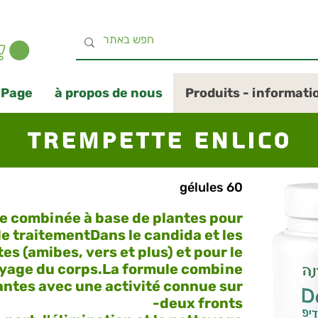
 Page
à propos de nous
Produits - informati
Trempette Enlico
60 gélules
e combinée à base de plantes pour
le traitement
Dans le candida et les
es (amibes, vers et plus) et pour le
yage du corps.
La formule combine
antes avec une activité connue sur
deux fronts-