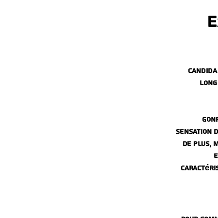
E
Candida
long 
gonf
sensation d
De plus, 
e
caractéri