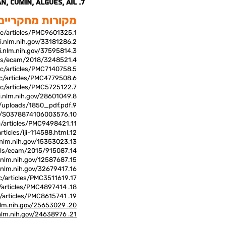
, cumin, algues, ail.
מקורות מחקריים
1.https://www.ncbi.nlm.nih.gov/pmc/articles/PMC9601325
nih.gov/33181286
2.https://pubmed.ncbi.nlm.
.nlm.nih.gov/37595814/
3.
als/ecam/2018/3248521
4.https://www.
mc/articles/PMC7140758
5.
mc/articles/PMC4779508
6.
7.https://www.ncbi.nlm.nih.gov/pmc/articles/PMC5725122
.nlm.nih.gov/28601049
8.
p/uploads/1850_pdf.pdf
9.
pii/S0378874106003576
10.
c/articles/PMC9498421
11.
rticles/iji-114588.html
12.
.nlm.nih.gov/15353023
13.
als/ecam/2015/915087/
14.
.nlm.nih.gov/12587687
15.
.nlm.nih.gov/32679417
16.
c/articles/PMC3511619/
17.
18. https://www.ncbi.nlm.nih.gov/pmc/articles/PMC4897414/
/articles/PMC8615741/
19.
lm.nih.gov/25653029/
20.
nlm.nih.gov/24638976/
21.