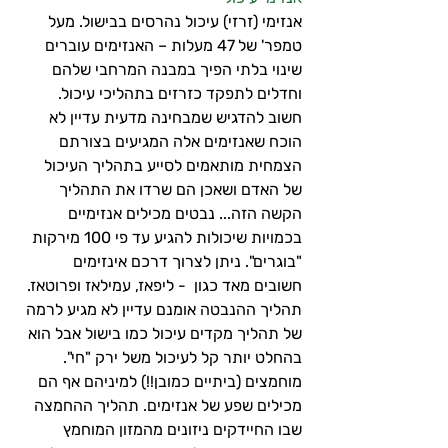
אנזימי (זרזי) עיכול נהרסים בבישול. מעל 
טמפר' של 47 מעלות – האנזימים עוברים 
שינוי בלתי הפיך במבנה המרחבי שלהם 
וחדלים לתפקד כזרזים בתהליכי עיכול. 
חשוב להדגיש שמבחינה מדעית עדיין לא 
הוכח שאנזימים אלה המגיעים בצורתם 
הצמחית מותאמים לסייע בתהליך העיכול 
של האדם ושאכן הם שרדו את התהליך 
הקשה הזה... נבטים מכילים אנזימיים 
בכמויות שיכולות להגיע עד פי 100 מירקות 
"בוגרים". ניתן לצרוך דרכם אינזימים 
חשובים מאד כגון  - ליפאז, עמילאז ופרוטאז. 
תהליך ההנבטה אומנם עדיין לא מגיע לרמה 
של תהליך מקדים עיכול כמו בישול אבל הוא 
בהחלט יותר קל לעיכול משל ירק "חי". 
מוחמצים (ביתיים כמובן!!) למיניהם אף הם 
מכילים שפע של אנזימים. תהליך ההחמצה 
שבו החיידקים ניזונים מהמזון המוחמץ 