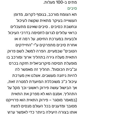
מתים ב-100 מעלות.
סיבים
תא הצומח מורכב, בנוסף לקרום, מדופן 
העשוייה בעיקר מתאית שקשה לעיכול 
ונחשבת כסיבים . סיבים שאינם מתעכלים 
כראוי עלולים לגרום לחסימה בדרכי העיכול 
ולבעיות במערכת החיסון. על רמה זו או 
אחרת סיבים מתפרקים ע"י "החיידקים 
הטובים" שבמעיים. הפרה למשל, לשם פרוק 
התאית מעלה גירה בתהליך ארוך ומורכב בו 
מופעלת תסיסה מיקרוביאלית חזקה בכרס 
וב"בית הכוסות". תהליך זה מאפשר לה 
להיות ניזונה מעשבים. אצלנו אין מערכת 
עיכול כ"כ משוכללת המיועדת למטרה זאת, 
אך הבישול עושה פירוק ראשוני וכך מקל על 
התהליך. אמנם הוא לא מפרק את התאית 
(במאמר מוסגר – פירוק התאית הוא פרוייקט 
מסובך ומדענים בכל העולם מנסים לפצח 
אותו בצורה היעילה ביותר כדי לאפשר ערוץ 