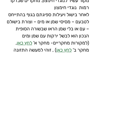
מקור עשיר לנוגדי חימצון. מחקרים שבדקו 
רמות  נוגדי חימצון 
לאחר בישול ויעילות ספיגתם בגוף בהתייחס 
לטבעם – מסיסי שמן או מים – וצורת בישולם 
– עם או בלי שמן הראו שבשורה הסופית 
הנכון הוא לבשל ירקות עם שמן ומים 
(למקורות מחקריים- מחקר א' 
לחץ כאן
, 
מחקר ב' 
לחץ כאן
)
 , זוהי למעשה התזונה 
הים תיכונית, ובפועל  – הנכון ביותר הוא 
להתחיל עם כמות מעטה של נוזלים שברובם 
הם שמן, ורק אחרי שהירקות התרככו 
ומסיסי השמן למיניהם ספגו את השמן כראוי, 
מומלץ להוסיף מים נוספים אם נחוץ.
למאמר על סוגי שמנים וטיגון לחץ כאן
​מגדילים ראש- או למי כן 
ומתי לא