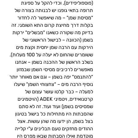
(פוספוליפידים), וכדי להקל על ספיגת 
תרופה בתאי גופנו יש לבנותה בצורה של 
"מסיסת שמן" – מה שיאפשר לה לחדור 
בקלות דרך מחיצת קרום התא השומני. זה 
בדיוק מה שקורה כשאנו "מבשלים" ירקות 
בשמן (הכוונה – לבישול הראשוני של 
הירקות עם הרבה שמן יחסית וקצת מים 
ששומרים שהחום לא יעלה על 100 מעלות). 
בשלב הראשון של ההכנה בשמן – אנחנו 
מאפשרים לרכיבים מסיסי השמן שבמזון 
"להתנמס" יפה בשמן – וגם אם מאוחר יותר 
נוסיף הרבה מים – "צחצוחי השמן" שיעלו 
למעלה – כבר קלטו עושר עצום של 
קרטנואידים, ויטמיני ADEK (הויטמינים 
שמסיסים בשמן) ועוד ועוד. זה לא סתם 
שהסבתות היו מתחילות כל בישול בטיגון 
בצל בשמן, הן ידעו מה שהן עושות. אצל 
ההודים מחזקים טעם תבלינים ע"י קלייה 
מוקדמת ואילו הסבתות שבאו מפרס היו 