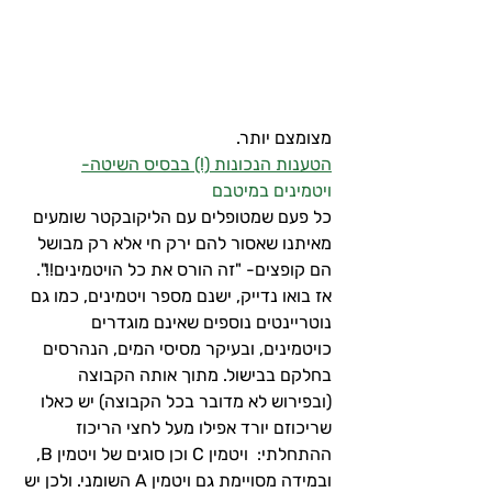
מצומצם יותר.
הטענות הנכונות (!) בבסיס השיטה-
ויטמינים במיטבם
כל פעם שמטופלים עם הליקובקטר שומעים 
מאיתנו שאסור להם ירק חי אלא רק מבושל 
הם קופצים- "זה הורס את כל הויטמינים!!". 
אז בואו נדייק, ישנם מספר ויטמינים, כמו גם 
נוטריינטים נוספים שאינם מוגדרים 
כויטמינים, ובעיקר מסיסי המים, הנהרסים 
בחלקם בבישול. מתוך אותה הקבוצה 
(ובפירוש לא מדובר בכל הקבוצה) יש כאלו 
שריכוזם יורד אפילו מעל לחצי הריכוז 
ההתחלתי:  ויטמין C וכן סוגים של ויטמין B, 
ובמידה מסויימת גם ויטמין A השומני. ולכן יש 