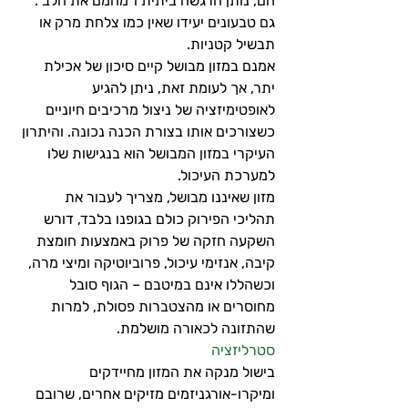
חם, נותן הרגשה ביתית ו"מחמם את הלב". 
גם טבעונים יעידו שאין כמו צלחת מרק או 
תבשיל קטניות.
אמנם במזון מבושל קיים סיכון של אכילת 
יתר, אך לעומת זאת, ניתן להגיע 
לאופטימיזציה של ניצול מרכיבים חיוניים 
כשצורכים אותו בצורת הכנה נכונה. והיתרון 
העיקרי במזון המבושל הוא בנגישות שלו 
למערכת העיכול.
מזון שאיננו מבושל, מצריך לעבור את 
תהליכי הפירוק כולם בגופנו בלבד, דורש 
השקעה חזקה של פרוק באמצעות חומצת 
קיבה, אנזימי עיכול, פרוביוטיקה ומיצי מרה, 
וכשהללו אינם במיטבם – הגוף סובל 
מחוסרים או מהצטברות פסולת, למרות 
שהתזונה לכאורה מושלמת.
סטרליזציה
בישול מנקה את המזון מחיידקים 
ומיקרו-אורגניזמים מזיקים אחרים, שרובם 