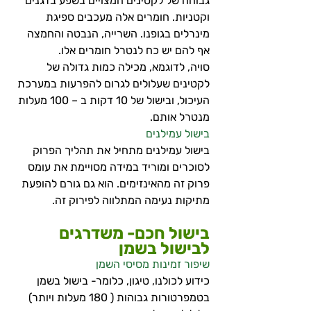
גבוהה של לקטינים המצויים בשפע בדגנים 
וקטניות. חומרים אלה מעכבים ספיגת 
מינרלים בגופנו. השרייה, הנבטה והחמצה 
אף להם יש כח לנטרל חומרים אלו. 
סויה, לדוגמא, מכילה כמות גדולה של 
לקטינים שעלולים לגרום להפרעות במערכת 
העיכול, ובישול של 10 דקות ב – 100 מעלות 
מנטרל אותם.
בישול עמילנים
בישול עמילנים מתחיל את תהליך הפרוק 
לסוכרים ומוריד במידה מסויימת את עומס 
פרוק זה מהאינזימים. הוא גם גורם להופעת 
מתיקות נעימה המתלווה לפירוק זה.
בישול חכם- משדרגים 
לבישול בשמן
שיפור זמינות מסיסי השמן
כידוע לכולנו, טיגון, כלומר- בישול בשמן 
בטמפרטורות גבוהות ( 180 מעלות ויותר) 