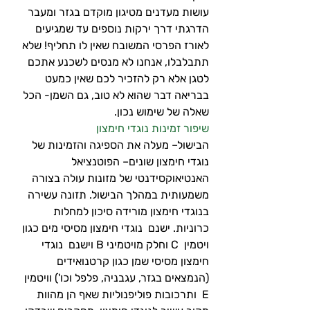
עושות מעדנים מטיגון מוקדם בגזר ומעבר 
הדרגתי דרך ירקות נוספים עד שמגיעים 
לאורז הפרסי המשובח שאין לו תחליף! שלא 
תתבלבלו, אנחנו לא מנסים לשכנע אתכם 
לטגן אלא רק להזכיר לכם שאין כמעט 
בבריאה דבר שהוא לא טוב, גם השמן- הכל 
שאלה של שימוש נכון.
שיפור זמינות נוגדי חימצון
הבישול– מעלה את הספיגה והזמינות של 
נוגדי חימצון שונים– הפוטנציאל 
האנטיאוקסידנטי של מזונות עולה בצורה 
משמעותית במהלך הבישול. תזונה עשירה 
בנוגדי חימצון מורידה סיכון למחלות 
כרוניות. ישנם  נוגדי חימצון מסיסי מים כגון 
ויטמין  C וחלק מויטמיני B וישנם  נוגדי 
חימצון מסיסי שמן כגון קרטנואידים 
(הנמצאים בגזר, עגבניה, פלפל וכו') וויטמין 
E  ותרכובות פוליפנוליות שאף הן מהוות 