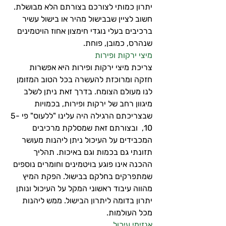
יתרון כמותי לצורכם בצורתם הלא מבושלת. 
חשוב לציין שבבישול מהיר או בישול עשיר 
ברכיבים בעלי נוגדי חימצון אחוז הויטמינים 
שנהרס, כמובן, פוחת.
מיצי ירקות ופירות
צריכת מיצי ירקות ופירות היא אפשרות 
חזקה ומרוכזת להעשרה בכל הטוב המזומן 
לנו מעולם הצומח. בדרך זאת ניתן לשלב 
מיגוון רחב של ירקות ופירות, בכמויות 
שבצריכתם הרגילה היה עלינו "ללעוס" פי 5-
10,  ובצורתם זאת שמסלקת מרכיבים 
המכבידים על העיכול ניתן ליהנות מעושר 
תזונתי גם בכמות וגם באיכות. תהליך 
ההכנה אינו פוגע בויטמינים וחומרים נוספים 
שמתפרקים בחלקם בבישול. הפקת המיץ 
מהווה עיבוד ראשוני המקל על העיכול ונותן 
יתרון בדומה ליתרון הבישול. ממש ליהנות 
מכל העולמות.
אנזימי עיכול