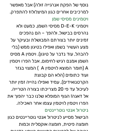
נוסף של הפקת אנרגייה זולה) אבל מאפשר 
למרכיבים אחרים כגון המיצלולוז להתפרק. 
ויטמינים מסיסי שמן
ויטמיני D-E-K מסיסי השמן, כמעט ולא 
נהרסים בבישול, ולהפך – הם נהפכים 
זמינים יותר בצורתם המבושלת ובעיקר על 
מצע העשיר בשמן ואפילו בטיגון ממש (בלי 
להבהל, עוד נדבר על טיגון). ויטמין A מסיס 
השמן אמנם רגיש לחימום, אבל הפרו ויטמין 
A (חומר המוצא לויטמין A  ) המצוי בגזר 
ועוד כתומים (הלא הם קבוצת 
הקרטנואידים), עמיד ואפילו נהייה זמין יותר 
לעיכול עד פי 20 מצריכתו בצורה הטרייה. 
אל דאגה! הגוף המופלא שלנו כבר יהפוך את 
הפרו ויטמין לויטמין עצמו אחר האכילה.
ניטרול אנטי נוטריינטים
הבישול מסייע לניטרול אנטי נוטריינטים כגון 
חומצה פיטית, חומצה אוקסלית וכמות 