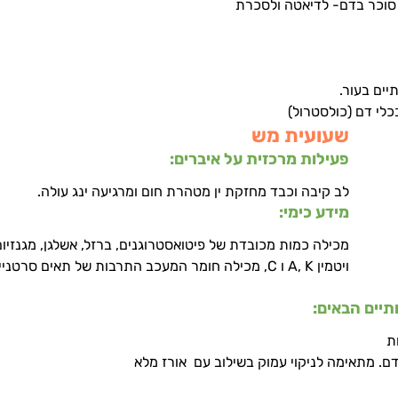
 סוכר בדם- לדיאטה ולסכרת
יים בעור.
לי דם (כולסטרול)
שעועית מש
פעילות מרכזית על איברים: 
לב קיבה וכבד מחזקת ין מטהרת חום ומרגיעה ינג עולה.    
מידע כימי:
מכילה כמות מכובדת של פיטואסטרוגנים, ברזל, אשלגן, מגנזיום
ויטמין A, K ו C, מכילה חומר המעכב התרבות של תאים סר
יים הבאים:
ת
דם. מתאימה לניקוי עמוק בשילוב עם  אורז מלא