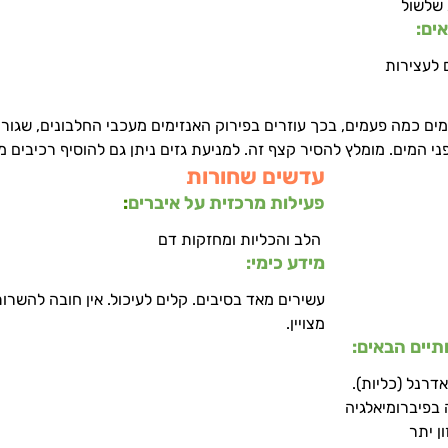
 שלשול
ים:
 לעצירות
ים כמה פעמים, בכך עוזרים בפירוק האנזימים מעכבי החלבונים, שגורמי
 המים. מומלץ להסיר קצף זה. למניעת גזים ניתן גם להוסיף רכיבים מונ
עדשים שחורות
פעילות מרכזית על איברים
:
 הלב והכליות ומחזקות דם  
מידע כימי: 
עשירים מאד בסיבים. קלים לעיכול. אין חובה להשרות
מצויין.
יים הבאים:
רנל (כליות).
בפיברומיאלגיה
תר            