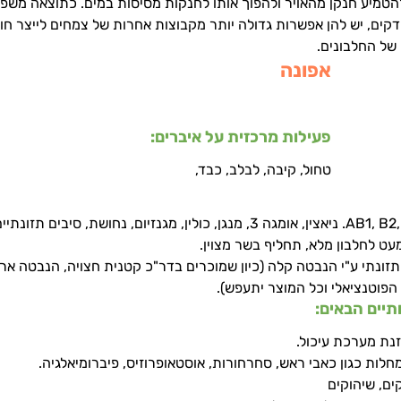
להטמיע חנקן מהאויר ולהפוך אותו לחנקות מסיסות במים. כתוצאה משפע
קים, יש להן אפשרות גדולה יותר מקבוצות אחרות של צמחים לייצר חומ
 של החלבונים.
אפונה
פעילות מרכזית על איברים: 
טחול, קיבה, לבלב, כבד,
מכילה וימינים – AB1, B2, B3, C. K. ניאצין, אומגה 3, מנגן, כולין, מגנזיום, נחושת
עט לחלבון מלא, תחליף בשר מצוין.
ונתי ע"י הנבטה קלה (כיון שמוכרים בדר"כ קטנית חצויה, הנבטה ארו
הפוטנציאלי וכל המוצר יתעפש).
יים הבאים:
נת מערכת עיכול.
לות כגון כאבי ראש, סחרחורות, אוסטאופרוזיס, פיברומיאלגיה.
ים, שיהוקים