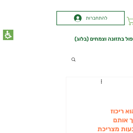
תחילתו
של
דף
להתחברות
אינטרנט,
לחץ
אנטר
כדי
ול בתזונה וצמחים (בלוג)
לעבור
לאזור
תוכן
מרכזי
 ריכוז 
 אותם 
עות מצריכת 