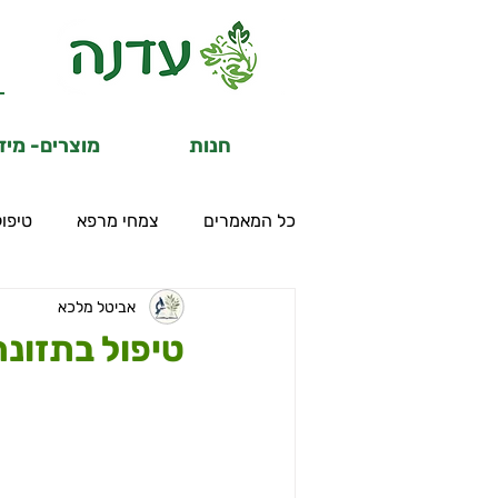
פתח
תפריט
חנות
מוצרים- מיד
במצב
נגיש
(התפריט
כל המאמרים
צמחי מרפא
טיפול
יפתח
בחלונית
פופ-אפ)
אביטל מלכא
טיפול בתזונה