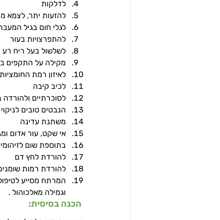
לדלקות
להזעות יתר, לצמא מו
לגלי חום בגיל המעבר
להתפרצויות בעור
לשלשול בעל ריח רע
מקילה על התקפים בש
לאיזון רמת החומציות
לכיב קיבה
לסוכרתיים ולהורדה 
הנבטים טובים לניקוי 
משתנת עדינה
אי שקט, עור אדום ומג
בתוספת שום לזיהומי
להורדת לחץ דם
להורדת רמות שומנים
המרתח מסייע לטיפול 
וגמילה מאלכוהול .
הכנה בסיסית: