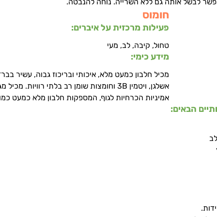
פשר לבשל אותה גם ללא השרייה. נוחה להנבטה.
חומוס
פעילות מרכזית על איברים:
טחול, קיבה, לב, מעי
מידע כימי: 
מכיל חלבון כמעט מלא, איכותי ובריכוז גבוה, עשיר בברזל
אשלגן, ויטמין 3B וחומצות שומן רב בלתי רוויות. מכי
אמיניות הכרחיות לגוף, המספקות חלבון מלא כמעט כמו
יים הבאים:
לב
דות.